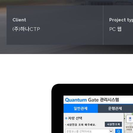
Client
Project ty
(주)하나CTP
PC 웹