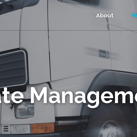
About
W
te Managem